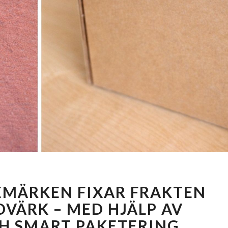
HUR
MÄRKEN FIXAR FRAKTEN
SMÅ
MODEMÄRKEN
VÄRK – MED HJÄLP AV
FIXAR
H SMART PAKETERING