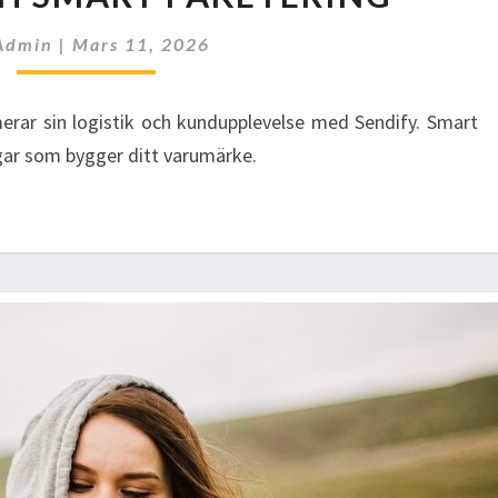
FRAKTEN
UTAN
Admin
|
Mars 11, 2026
HUVUDVÄRK
–
MED
rar sin logistik och kundupplevelse med Sendify. Smart
HJÄLP
ngar som bygger ditt varumärke.
AV
SENDIFY
OCH
SMART
PAKETERING