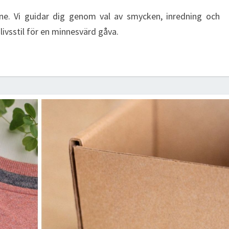
–
SMYCKEN,
nne. Vi guidar dig genom val av smycken, inredning och
PARFYM,
livsstil för en minnesvärd gåva.
INREDNING
OCH
TJÄNSTER