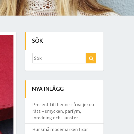
SÖK
Search
Sök
for:
NYA INLÄGG
Present till henne: så väljer du
rätt – smycken, parfym,
inredning och tjänster
Hur små modemärken fixar