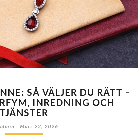
PRESENT
NNE: SÅ VÄLJER DU RÄTT –
TILL
HENNE:
RFYM, INREDNING OCH
SÅ
TJÄNSTER
VÄLJER
DU
Admin
|
Mars 22, 2026
RÄTT