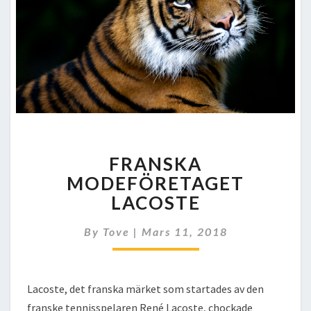
FRANSKA
FRANSKA
MODEFÖRETAGET
LACOSTE
MODEFÖRETAGET
LACOSTE
By
Tove
|
Mars 11, 2018
Lacoste, det franska märket som startades av den
franske tennisspelaren René Lacoste, chockade