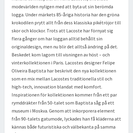
modevärlden nyligen med att byta ut sin berömda
logga. Under märkets 85-åriga historia har den gröna
krokodilen prytt allt från dess klassiska pikétröjor till
skor och klockor. Trots att Lacoste har förnyat sig
flera gånger om har loggan alltid behållt sin
originaldesign, men nu blir det alltså ändring på det.
Beskedet kom lagom till visningen av höst – och
vinterkollektionen i Paris. Lacostes designer Felipe
Oliveira Baptista har beskrivit den nya kollektionen
som en mix mellan Lacostes traditionella stil och
high-tech, innovation blandat med komfort.
Inspirationen för kollektionen kommer från ett par
rymddräkter från 50-talet som Baptista såg på ett
museum i Moskva. Genom att inkorporera element
från 90-talets gatumode, lyckades han få kläderna att
kännas både futuristiska och välbekanta på samma