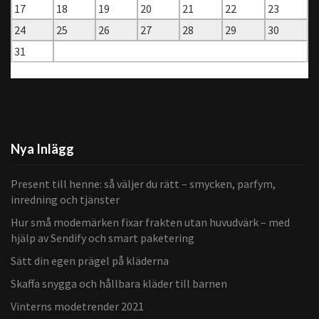
17
18
19
20
21
22
23
24
25
26
27
28
29
30
31
« mar
Nya Inlägg
Present till henne: så väljer du rätt – smycken, parfym,
inredning och tjänster
Hur små modemärken fixar frakten utan huvudvärk – med
hjälp av Sendify och smart paketering
Sätt din egen prägel på kläderna
Skaffa snygga och hållbara kläder till barnen
Vinterns modetrender 2021