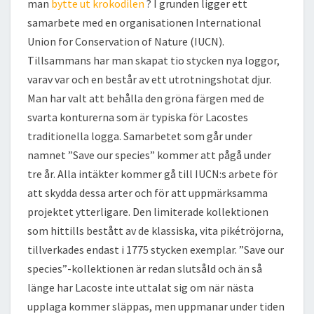
man
bytte ut krokodilen
? I grunden ligger ett
samarbete med en organisationen International
Union for Conservation of Nature (IUCN).
Tillsammans har man skapat tio stycken nya loggor,
varav var och en består av ett utrotningshotat djur.
Man har valt att behålla den gröna färgen med de
svarta konturerna som är typiska för Lacostes
traditionella logga. Samarbetet som går under
namnet ”Save our species” kommer att pågå under
tre år. Alla intäkter kommer gå till IUCN:s arbete för
att skydda dessa arter och för att uppmärksamma
projektet ytterligare. Den limiterade kollektionen
som hittills bestått av de klassiska, vita pikétröjorna,
tillverkades endast i 1775 stycken exemplar. ”Save our
species”-kollektionen är redan slutsåld och än så
länge har Lacoste inte uttalat sig om när nästa
upplaga kommer släppas, men uppmanar under tiden