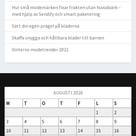
Hur små modemärken fixar frakten utan huvudvärk –
med hjälp av Sendify och smart paketering
Sätt din egen prägel på kläderna
Skaffa snygga och hållbara kläder till barnen
Vinterns modetrender 2021
AUGUSTI 2026
M
T
O
T
F
L
S
1
2
3
4
5
6
7
8
9
10
11
12
13
14
15
16